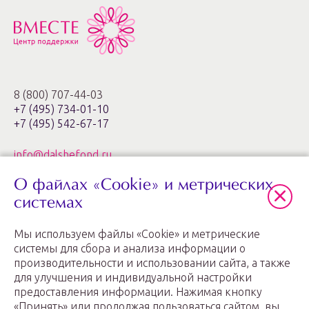
8 (800) 707-44-03
+7 (495) 734-01-10
+7 (495) 542-67-17
info@dalshefond.ru
О файлах «Cookie» и метрических
119285, г. Москва,
ул. Минская, 1г, корп. 3, офис ХХIa,
системах
ЖК «Золотые ключи – 2»
Мы используем файлы «Cookie» и метрические
График работы: пн.-пт. с 11:00 до 20:00
системы для сбора и анализа информации о
производительности и использовании сайта, а также
для улучшения и индивидуальной настройки
предоставления информации. Нажимая кнопку
«Принять» или продолжая пользоваться сайтом, вы