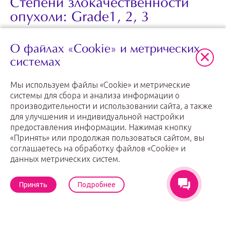
Степени злокачественности
опухоли: Grade1, 2, 3
О файлах «Cookie» и метрических
системах
При инвазивном раке определяется прогноз
развития заболевания, в заключении он описан
Мы используем файлы «Cookie» и метрические
словами «степень дифференцировки». Низкая
системы для сбора и анализа информации о
степень означает, что опухоль агрессивна, быстро
производительности и использовании сайта, а также
растет и распространяется, высокая – наоборот,
для улучшения и индивидуальной настройки
говорит о том, что новообразование развивается
предоставления информации. Нажимая кнопку
медленно, и риск его распространения ниже.
«Принять» или продолжая пользоваться сайтом, вы
соглашаетесь на обработку файлов «Cookie» и
данных метрических систем.
Гистологическая степень определяется на основе
взаимодействия клеток друг с другом: сколько
злокачественных, насколько они похожи на
Принять
Подробнее
нормальные клетки молочной железы, как они
структурируются, сколько раковых клеток находится
в процессе деления (митотический индекс).