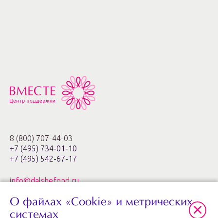
8 (800) 707-44-03
+7 (495) 734-01-10
+7 (495) 542-67-17
info@dalshefond.ru
О файлах «Cookie» и метрических
119285, г. Москва,
ул. Минская, 1г, корп. 3, офис ХХIa,
системах