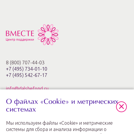
8 (800) 707-44-03
+7 (495) 734-01-10
+7 (495) 542-67-17
info@dalshefond.ru
О файлах «Cookie» и метрических
119285, г. Москва,
ул. Минская, 1г, корп. 3, офис ХХIa,
системах
ЖК «Золотые ключи – 2»
Мы используем файлы «Cookie» и метрические
График работы: пн.-пт. с 11:00 до 20:00
системы для сбора и анализа информации о