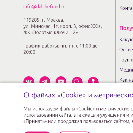
info@dalshefond.ru
Конта
119285, г. Москва,
ул. Минская, 1г, корп. 3, офис ХХIa,
Полу
ЖК «Золотые ключи – 2»
Какую
График работы: пн.-пт. с 11:00 до
Onlin
20:00
Групп
Медиц
Как н
Консу
О файлах «Cookie» и метрически
Коуч-
Мы используем файлы «Cookie» и метрические 
Сопр
Информация, предоставленная на
использовании сайта, а также для улучшения 
трудо
сайте, не может быть использована для
«Принять» или продолжая пользоваться сайтом, 
постановки диагноза, назначения лечения и
Карта
не заменяет прием врача.