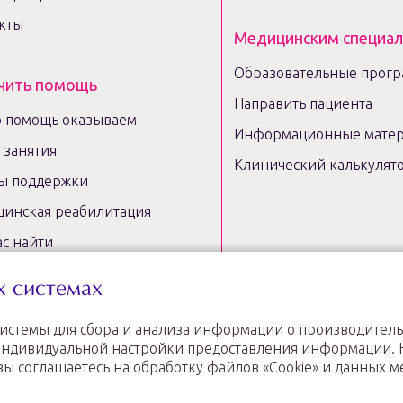
кты
Медицинским специа
Образовательные прог
чить помощь
Направить пациента
 помощь оказываем
Информационные мате
e занятия
Клинический калькулят
ы поддержки
инская реабилитация
ас найти
льтация репродуктолога
х системах
сессии
системы для сбора и анализа информации о производитель
овождение при
и индивидуальной настройки предоставления информации.
устройстве
вы соглашаетесь на обработку файлов «Cookie» и данных м
 медучреждений