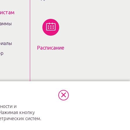
листам
раммы
риалы
Расписание
ор
Политика в отношении
персональных данных
ности и
 Нажимая кнопку
етрических систем.