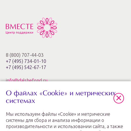
8 (800) 707-44-03
+7 (495) 734-01-10
+7 (495) 542-67-17
info@dalshefond.ru
О файлах «Cookie» и метрических
119285, г. Москва,
ул. Минская, 1г, корп. 3, офис ХХIa,
системах
ЖК «Золотые ключи – 2»
Мы используем файлы «Cookie» и метрические
График работы: пн.-пт. с 11:00 до 20:00
системы для сбора и анализа информации о
производительности и использовании сайта, а также