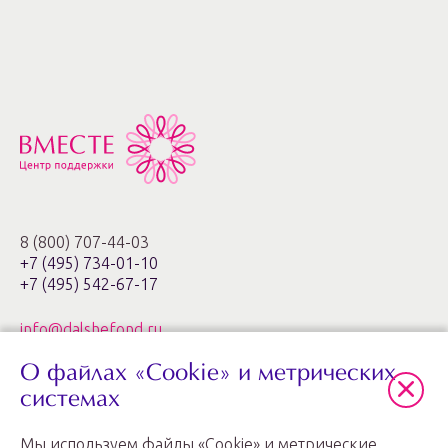
8 (800) 707-44-03
+7 (495) 734-01-10
+7 (495) 542-67-17
info@dalshefond.ru
О файлах «Cookie» и метрических
119285, г. Москва,
ул. Минская, 1г, корп. 3, офис ХХIa,
системах
ЖК «Золотые ключи – 2»
Мы используем файлы «Cookie» и метрические