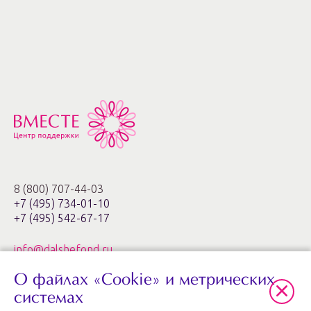
8 (800) 707-44-03
+7 (495) 734-01-10
+7 (495) 542-67-17
info@dalshefond.ru
О файлах «Cookie» и метрических
119285, г. Москва,
ул. Минская, 1г, корп. 3, офис ХХIa,
системах
ЖК «Золотые ключи – 2»