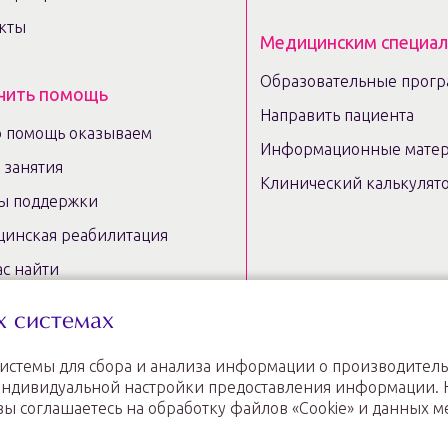
кты
Медицинским специа
Образовательные прог
чить помощь
Направить пациента
 помощь оказываем
Информационные мате
e занятия
Клинический калькулят
ы поддержки
инская реабилитация
ас найти
льтация репродуктолога
х системах
сессии
системы для сбора и анализа информации о производитель
овождение при
и индивидуальной настройки предоставления информации.
устройстве
вы соглашаетесь на обработку файлов «Cookie» и данных м
 медучреждений