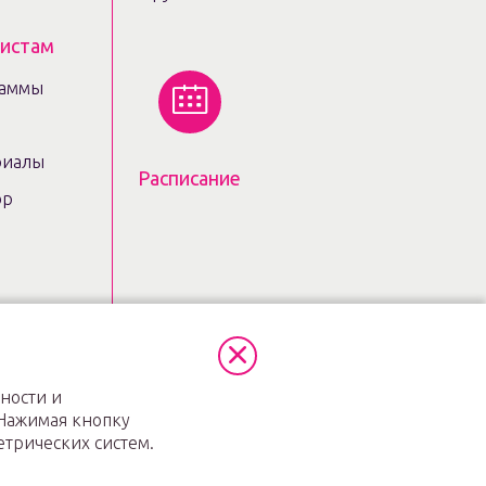
листам
раммы
риалы
Расписание
ор
Политика в отношении
персональных данных
ности и
 Нажимая кнопку
етрических систем.