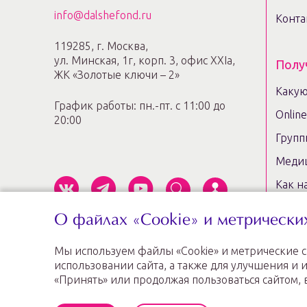
info@dalshefond.ru
Конта
119285, г. Москва,
ул. Минская, 1г, корп. 3, офис ХХIa,
Полу
ЖК «Золотые ключи – 2»
Какую
График работы: пн.-пт. с 11:00 до
Onlin
20:00
Групп
Медиц
Как н
Консу
О файлах «Cookie» и метрически
Коуч-
Мы используем файлы «Cookie» и метрические 
Сопр
Информация, предоставленная на
использовании сайта, а также для улучшения 
трудо
сайте, не может быть использована для
«Принять» или продолжая пользоваться сайтом, 
постановки диагноза, назначения лечения и
Карта
не заменяет прием врача.