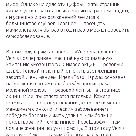
мире. Однако на деле эти цифры не так страшны,
как могут показаться: выявленный на ранней стадии,
он успешно и без осложнений лечится в
большинстве случаев. Главное — посещать
маммолога хотя бы раз в год и раз в месяц проводить
самообследование.
В этом году в рамках проекта «Уверена вдвойне»
Venus поддерживает масштабную социальную
кампанию «РозоШарф». Символ акции — розовый
шарф. Теплый и уютный, он окутывает женщин
заботой и вниманием. Идея «РозоШарфа» основана
на знаменитом символе борьбы против рака
молочной железы — розовой ленты. На странице
акции из ленты сплетаются петельки. Каждая
петелька — это пожертвование, которое поможет
женщинам с онкологическим заболеванием
победить болезнь и жить дальше. Чем больше
пожертвований, тем длиннее «РозоШарф» — тем
больше женщин получат помощь. В этом году Venus
жертвует 2 млн — таким образом, за два года