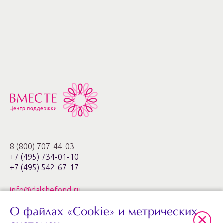
8 (800) 707-44-03
+7 (495) 734-01-10
+7 (495) 542-67-17
info@dalshefond.ru
О файлах «Cookie» и метрических
119285, г. Москва,
ул. Минская, 1г, корп. 3, офис ХХIa,