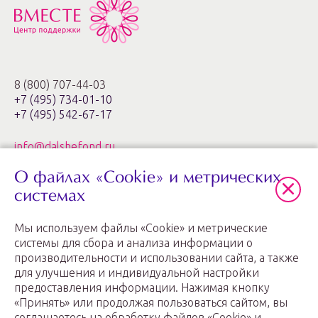
8 (800) 707-44-03
+7 (495) 734-01-10
+7 (495) 542-67-17
info@dalshefond.ru
О файлах «Cookie» и метрических
119285, г. Москва,
ул. Минская, 1г, корп. 3, офис ХХIa,
системах
ЖК «Золотые ключи – 2»
Мы используем файлы «Cookie» и метрические
График работы: пн.-пт. с 11:00 до 20:00
системы для сбора и анализа информации о
производительности и использовании сайта, а также
для улучшения и индивидуальной настройки
предоставления информации. Нажимая кнопку
«Принять» или продолжая пользоваться сайтом, вы
соглашаетесь на обработку файлов «Cookie» и