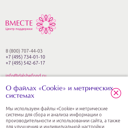
8 (800) 707-44-03
+7 (495) 734-01-10
+7 (495) 542-67-17
info@dalshefond.ru
О файлах «Cookie» и метрических
119285, г. Москва,
ул. Минская, 1г, корп. 3, офис ХХIa,
системах
ЖК «Золотые ключи – 2»
Мы используем файлы «Cookie» и метрические
График работы: пн.-пт. с 11:00 до 20:00
системы для сбора и анализа информации о
производительности и использовании сайта, а также
для улучшения и индивидуальной настройки