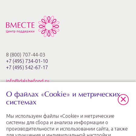
8 (800) 707-44-03
+7 (495) 734-01-10
+7 (495) 542-67-17
info@dalshefond.ru
О файлах «Cookie» и метрических
119285, г. Москва,
ул. Минская, 1г, корп. 3, офис ХХIa,
системах
ЖК «Золотые ключи – 2»
Мы используем файлы «Cookie» и метрические
График работы: пн.-пт. с 11:00 до 20:00
системы для сбора и анализа информации о
производительности и использовании сайта, а также
для улучшения и индивидуальной настройки