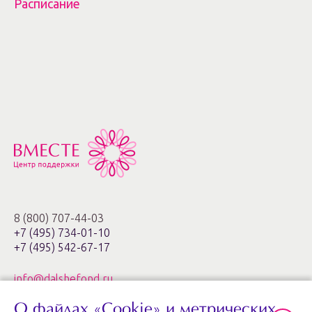
Расписание
8 (800) 707-44-03
+7 (495) 734-01-10
+7 (495) 542-67-17
info@dalshefond.ru
О файлах «Cookie» и метрических
119285, г. Москва,