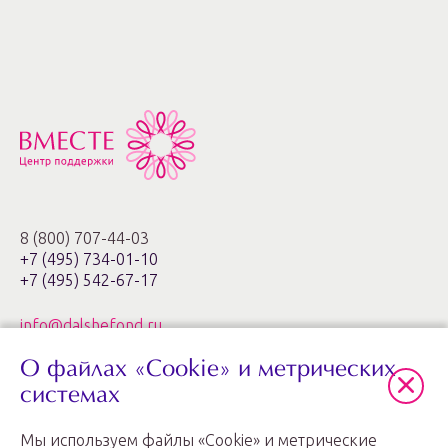
8 (800) 707-44-03
+7 (495) 734-01-10
+7 (495) 542-67-17
info@dalshefond.ru
О файлах «Cookie» и метрических
119285, г. Москва,
ул. Минская, 1г, корп. 3, офис ХХIa,
системах
ЖК «Золотые ключи – 2»
Мы используем файлы «Cookie» и метрические