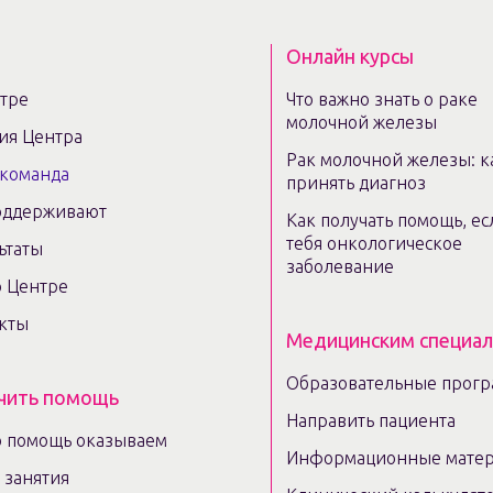
Онлайн курсы
тре
Что важно знать о раке
молочной железы
ия Центра
Рак молочной железы: к
команда
принять диагноз
оддерживают
Как получать помощь, ес
тебя онкологическое
ьтаты
заболевание
 Центре
кты
Медицинским специа
Образовательные прог
чить помощь
Направить пациента
 помощь оказываем
Информационные мате
e занятия