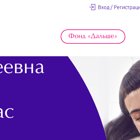
Вход / Регистрац
Фонд «Дальше»
еевна
ас