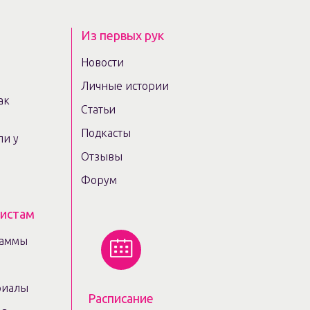
Из первых рук
Новости
Личные истории
ак
Статьи
Подкасты
ли у
Отзывы
Форум
листам
раммы
риалы
Расписание