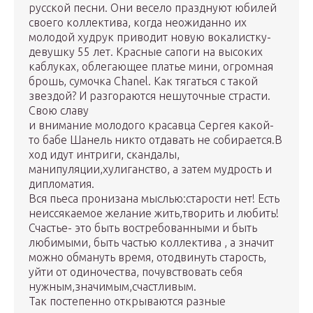
русской песни. Они весело празднуют юбилей
своего коллектива, когда неожиданно их
молодой худрук приводит новую вокалистку-
девушку 55 лет. Красные сапоги на высоких
каблуках, облегающее платье мини, огромная
брошь, сумочка Chanel. Как тягаться с такой
звездой? И разгораются нешуточные страсти.
Свою славу
и внимание молодого красавца Сергея какой-
то бабе Шанель никто отдавать не собирается.В
ход идут интриги, скандалы,
манипуляции,хулиганство, а затем мудрость и
дипломатия.
Вся пьеса пронизана мыслью:старости нет! Есть
неиссякаемое желание жить,творить и любить!
Счастье- это быть востребованными и быть
любимыми, быть частью коллектива , а значит
можно обмануть время, отодвинуть старость,
уйти от одиночества, почувствовать себя
нужным,значимым,счастливым.
Так постепенно открываются разные