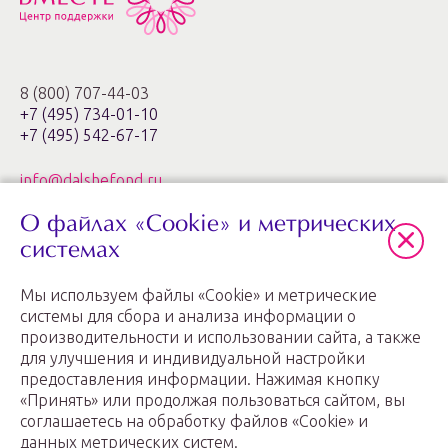
8 (800) 707-44-03
+7 (495) 734-01-10
+7 (495) 542-67-17
info@dalshefond.ru
О файлах «Cookie» и метрических
119285, г. Москва,
ул. Минская, 1г, корп. 3, офис ХХIa,
системах
ЖК «Золотые ключи – 2»
Мы используем файлы «Cookie» и метрические
График работы: пн.-пт. с 11:00 до 20:00
системы для сбора и анализа информации о
производительности и использовании сайта, а также
для улучшения и индивидуальной настройки
предоставления информации. Нажимая кнопку
«Принять» или продолжая пользоваться сайтом, вы
соглашаетесь на обработку файлов «Cookie» и
данных метрических систем.